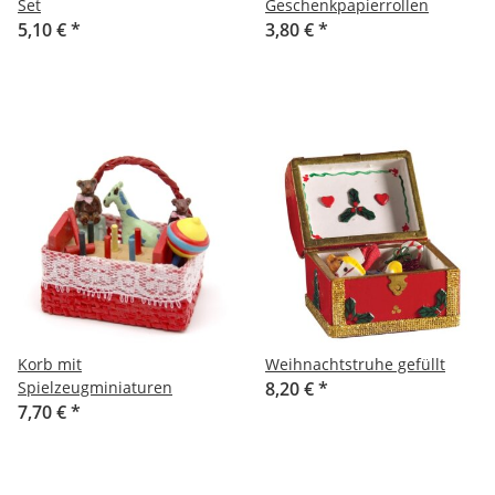
Set
Geschenkpapierrollen
5,10 €
*
3,80 €
*
Korb mit
Weihnachtstruhe gefüllt
Spielzeugminiaturen
8,20 €
*
7,70 €
*