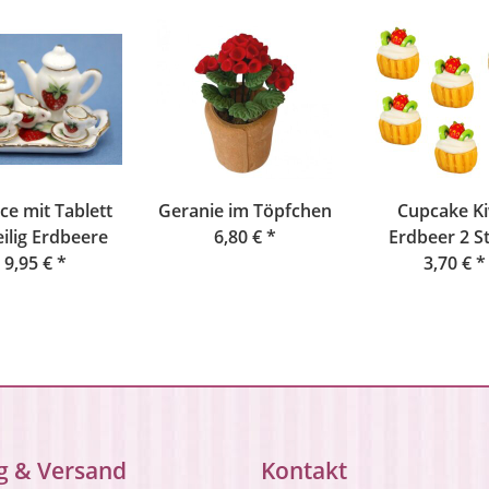
ce mit Tablett
Geranie im Töpfchen
Cupcake Ki
eilig Erdbeere
6,80 €
*
Erdbeer 2 S
9,95 €
*
3,70 €
*
g & Versand
Kontakt