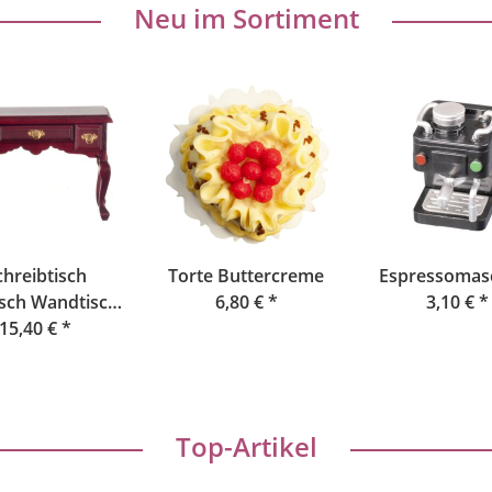
Neu im Sortiment
chreibtisch
Torte Buttercreme
Espressomas
sch Wandtisch
6,80 €
*
3,10 €
*
mahagoni
15,40 €
*
Top-Artikel