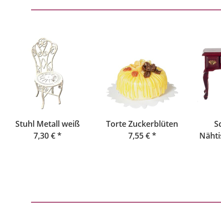
Stuhl Metall weiß
Torte Zuckerblüten
S
7,30 €
*
7,55 €
*
Nähti