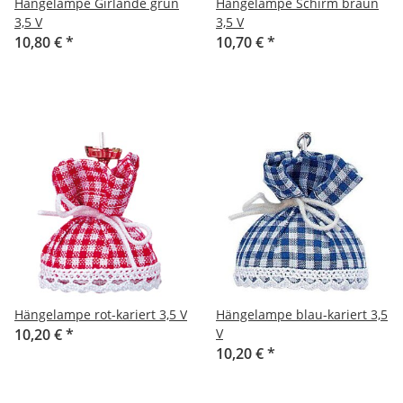
Hängelampe Girlande grün
Hängelampe Schirm braun
3,5 V
3,5 V
10,80 €
*
10,70 €
*
Hängelampe rot-kariert 3,5 V
Hängelampe blau-kariert 3,5
10,20 €
*
V
10,20 €
*