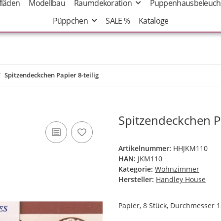
fläden
Modellbau
Raumdekoration
Puppenhausbeleuch
Püppchen
SALE %
Kataloge
Spitzendeckchen Papier 8-teilig
Spitzendeckchen Pa
Artikelnummer:
HHJKM110
HAN:
JKM110
Kategorie:
Wohnzimmer
Hersteller:
Handley House
Papier, 8 Stück, Durchmesser