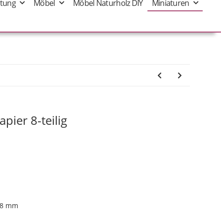
tung
Möbel
Möbel Naturholz DIY
Miniaturen
pier 8-teilig
 18 mm