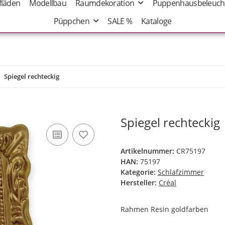
fläden
Modellbau
Raumdekoration
Puppenhausbeleuch
Püppchen
SALE %
Kataloge
Spiegel rechteckig
Spiegel rechteckig
Artikelnummer:
CR75197
HAN:
75197
Kategorie:
Schlafzimmer
Hersteller:
Créal
Rahmen Resin goldfarben