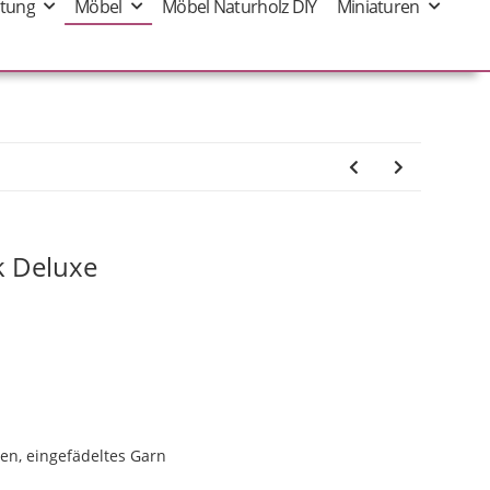
tung
Möbel
Möbel Naturholz DIY
Miniaturen
k Deluxe
men, eingefädeltes Garn