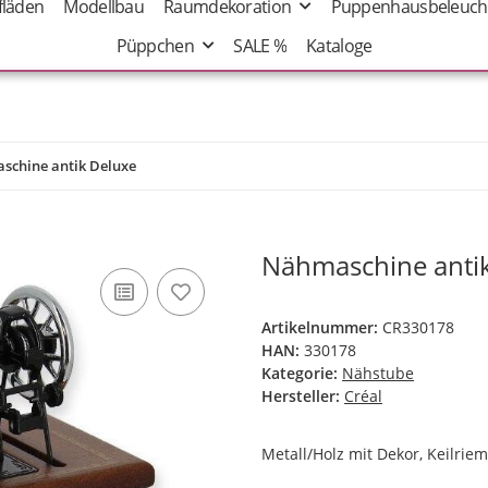
fläden
Modellbau
Raumdekoration
Puppenhausbeleuch
Püppchen
SALE %
Kataloge
schine antik Deluxe
Nähmaschine anti
Artikelnummer:
CR330178
HAN:
330178
Kategorie:
Nähstube
Hersteller:
Créal
Metall/Holz mit Dekor, Keilrie