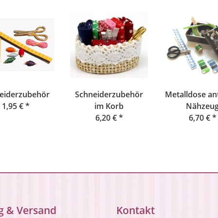
eiderzubehör
Schneiderzubehör
Metalldose ant
1,95 €
*
im Korb
Nähzeu
6,20 €
*
6,70 €
*
g & Versand
Kontakt