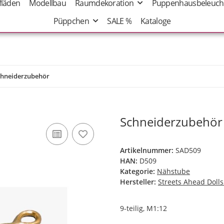
fläden
Modellbau
Raumdekoration
Puppenhausbeleuch
Püppchen
SALE %
Kataloge
chneiderzubehör
Schneiderzubehör
Artikelnummer:
SAD509
HAN:
D509
Kategorie:
Nähstube
Hersteller:
Streets Ahead Doll
9-teilig, M1:12