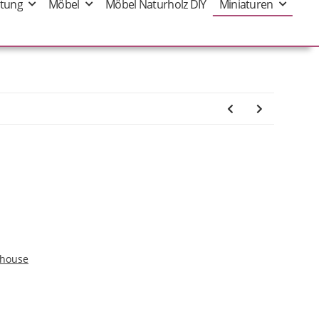
tung
Möbel
Möbel Naturholz DIY
Miniaturen
shouse