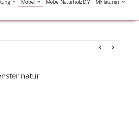
tung
Möbel
Möbel Naturholz DIY
Miniaturen
enster natur