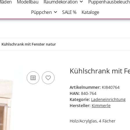
fläden
Modellbau
Raumdekoration
Puppenhausbeleuch
Püppchen
SALE %
Kataloge
Kühlschrank mit Fenster natur
Kühlschrank mit F
Artikelnummer:
KI840764
HAN:
840-764
Kategorie:
Ladeneinrichtung
Hersteller:
Kimmerle
Holz/Acrylglas, 4 Fächer