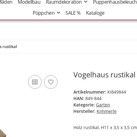
fläden
Modellbau
Raumdekoration
Puppenhausbeleuch
Püppchen
SALE %
Kataloge
 rustikal
Vogelhaus rustikal
Artikelnummer:
KI849844
HAN:
849-844
Kategorie:
Garten
Hersteller:
Kimmerle
Holz rustikal, H11 x 3,5 x 3,5 cm