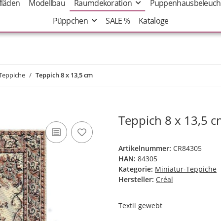
fläden
Modellbau
Raumdekoration
Puppenhausbeleuch
Püppchen
SALE %
Kataloge
Teppiche
Teppich 8 x 13,5 cm
Teppich 8 x 13,5 
Artikelnummer:
CR84305
HAN:
84305
Kategorie:
Miniatur-Teppiche
Hersteller:
Créal
Textil gewebt