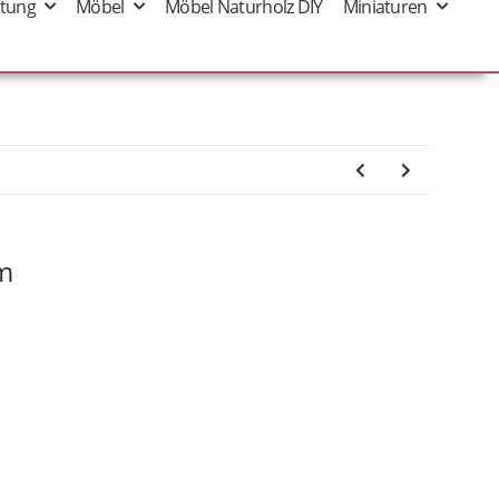
tung
Möbel
Möbel Naturholz DIY
Miniaturen
cm