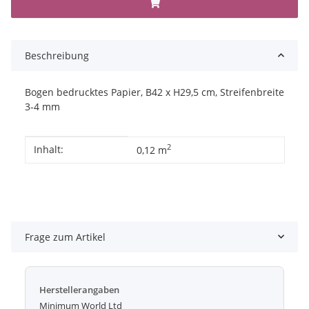
Beschreibung
Bogen bedrucktes Papier, B42 x H29,5 cm, Streifenbreite
3-4 mm
Produkteigenschaft
Wert
2
Inhalt:
0,12 m
Frage zum Artikel
Herstellerangaben
Minimum World Ltd