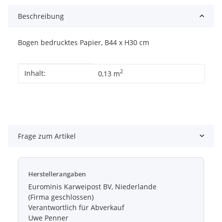
Beschreibung
Bogen bedrucktes Papier, B44 x H30 cm
Produkteigenschaft
Wert
2
Inhalt:
0,13 m
Frage zum Artikel
Herstellerangaben
Eurominis Karweipost BV, Niederlande
(Firma geschlossen)
Verantwortlich für Abverkauf
Uwe Penner