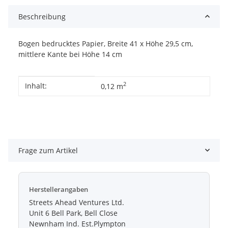
Beschreibung
Bogen bedrucktes Papier, Breite 41 x Höhe 29,5 cm,
mittlere Kante bei Höhe 14 cm
Produkteigenschaft
Wert
2
Inhalt:
0,12 m
Frage zum Artikel
Herstellerangaben
Streets Ahead Ventures Ltd.
Unit 6 Bell Park, Bell Close
Newnham Ind. Est.Plympton