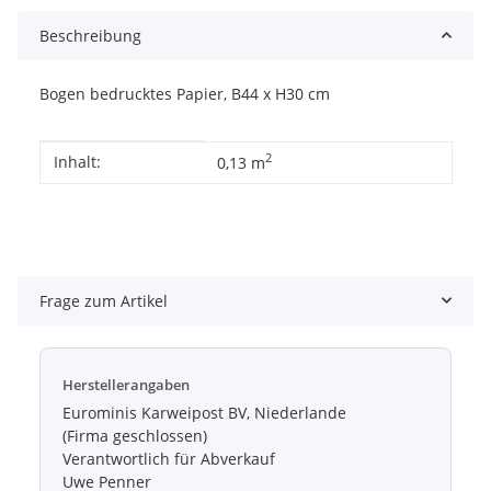
Beschreibung
Bogen bedrucktes Papier, B44 x H30 cm
Produkteigenschaft
Wert
2
Inhalt:
0,13 m
Frage zum Artikel
Herstellerangaben
Eurominis Karweipost BV, Niederlande
(Firma geschlossen)
Verantwortlich für Abverkauf
Uwe Penner