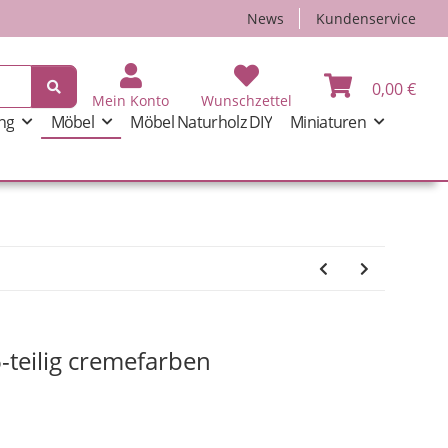
News
Kundenservice
0,00 €
Mein Konto
Wunschzettel
ng
Möbel
Möbel Naturholz DIY
Miniaturen
-teilig cremefarben