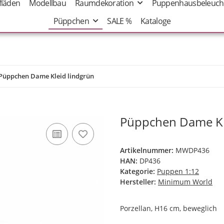
fläden
Modellbau
Raumdekoration
Puppenhausbeleuch
Püppchen
SALE %
Kataloge
Püppchen Dame Kleid lindgrün
Püppchen Dame Kl
Artikelnummer:
MWDP436
HAN:
DP436
Kategorie:
Puppen 1:12
Hersteller:
Minimum World
Porzellan, H16 cm, beweglich