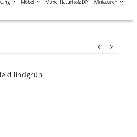
tung
Möbel
Möbel Naturholz DIY
Miniaturen
eid lindgrün