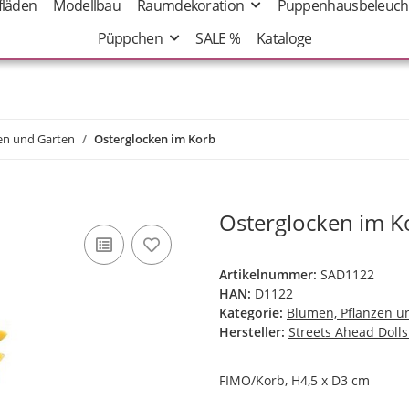
fläden
Modellbau
Raumdekoration
Puppenhausbeleuch
Püppchen
SALE %
Kataloge
en und Garten
Osterglocken im Korb
Osterglocken im K
Artikelnummer:
SAD1122
HAN:
D1122
Kategorie:
Blumen, Pflanzen u
Hersteller:
Streets Ahead Doll
FIMO/Korb, H4,5 x D3 cm