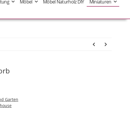
tung
Möbel
Möbel Naturholz DIY
Miniaturen
orb
nd Garten
shouse