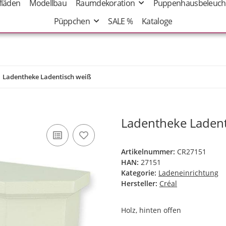
fläden
Modellbau
Raumdekoration
Puppenhausbeleuch
Püppchen
SALE %
Kataloge
Ladentheke Ladentisch weiß
Ladentheke Ladent
Artikelnummer:
CR27151
HAN:
27151
Kategorie:
Ladeneinrichtung
Hersteller:
Créal
Holz, hinten offen