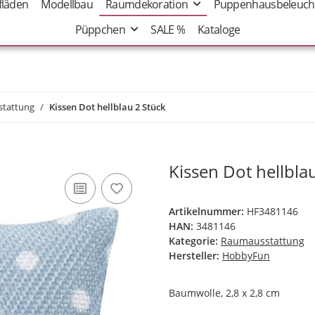
fläden
Modellbau
Raumdekoration
Puppenhausbeleuch
Püppchen
SALE %
Kataloge
tattung
Kissen Dot hellblau 2 Stück
Kissen Dot hellbla
Artikelnummer:
HF3481146
HAN:
3481146
Kategorie:
Raumausstattung
Hersteller:
HobbyFun
Baumwolle, 2,8 x 2,8 cm