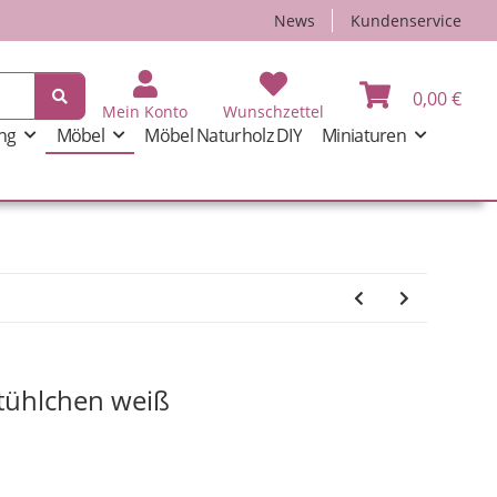
News
Kundenservice
0,00 €
Mein Konto
Wunschzettel
ng
Möbel
Möbel Naturholz DIY
Miniaturen
tühlchen weiß