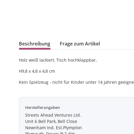
Beschreibung
Frage zum Artikel
Holz weiß lackiert, Tisch hochklappbar,
H9,8 x 4,8 x 4,8 cm
Kein Spielzeug - nicht für Kinder unter 14 Jahren geeigne
Herstellerangaben
Streets Ahead Ventures Ltd.
Unit 6 Bell Park, Bell Close
Newnham Ind. Est.Plympton
Plymouth, Devon PL7 4JH