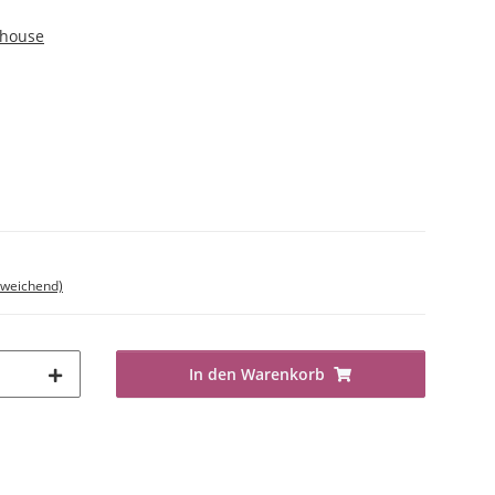
shouse
bweichend)
In den Warenkorb