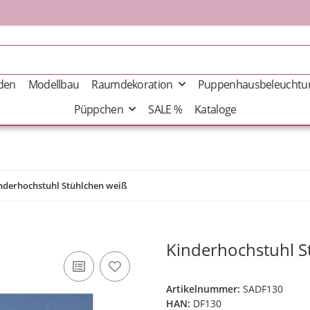
äden
Modellbau
Raumdekoration
Puppenhausbeleuchtu
Püppchen
SALE %
Kataloge
nderhochstuhl Stühlchen weiß
Kinderhochstuhl S
Artikelnummer:
SADF130
HAN:
DF130