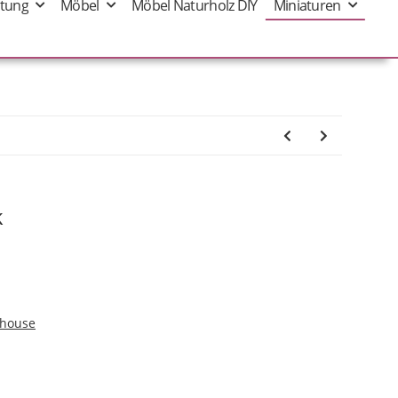
tung
Möbel
Möbel Naturholz DIY
Miniaturen
k
shouse