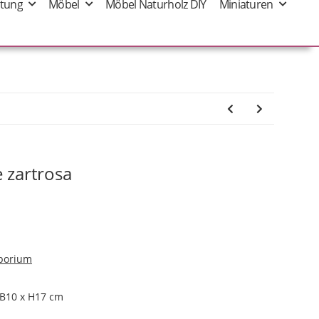
tung
Möbel
Möbel Naturholz DIY
Miniaturen
 zartrosa
porium
 B10 x H17 cm