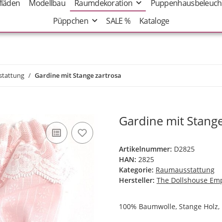
fläden
Modellbau
Raumdekoration
Puppenhausbeleuch
Püppchen
SALE %
Kataloge
tattung
Gardine mit Stange zartrosa
Gardine mit Stange
Artikelnummer:
D2825
HAN:
2825
Kategorie:
Raumausstattung
Hersteller:
The Dollshouse Em
100% Baumwolle, Stange Holz,