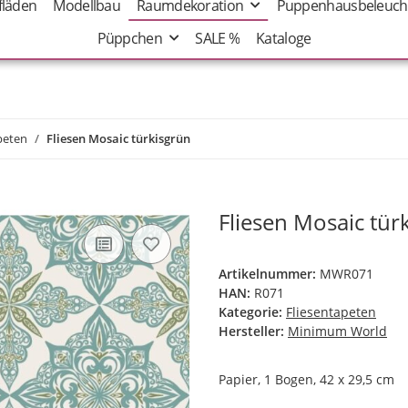
fläden
Modellbau
Raumdekoration
Puppenhausbeleuch
Püppchen
SALE %
Kataloge
peten
Fliesen Mosaic türkisgrün
Fliesen Mosaic tür
Artikelnummer:
MWR071
HAN:
R071
Kategorie:
Fliesentapeten
Hersteller:
Minimum World
Papier, 1 Bogen, 42 x 29,5 cm