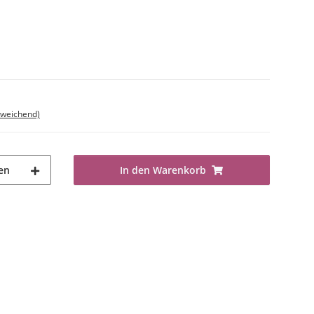
bweichend)
en
In den Warenkorb