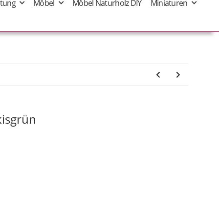
tung
Möbel
Möbel Naturholz DIY
Miniaturen
kisgrün