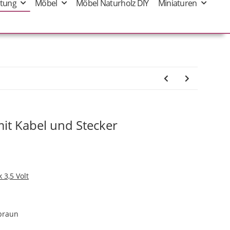
tung
Möbel
Möbel Naturholz DIY
Miniaturen
mit Kabel und Stecker
 3,5 Volt
 braun