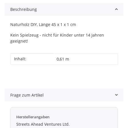
Beschreibung
Naturholz DIY, Länge 45 x 1 x 1 cm
Kein Spielzeug - nicht für Kinder unter 14 Jahren
geeignet!
Produkteigenschaft
Wert
Inhalt:
0,61 m
Frage zum Artikel
Herstellerangaben
Streets Ahead Ventures Ltd.