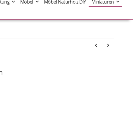
tung
Möbel
Möbel Naturholz DIY
Miniaturen
n