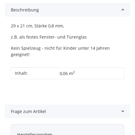
Beschreibung
29 x 21 cm, Stärke 0,8 mm,
z.B. als festes Fenster- und Türenglas
Kein Spielzeug - nicht für Kinder unter 14 Jahren
geeignet!
Produkteigenschaft
Wert
2
Inhalt:
0,06 m
Frage zum Artikel
Herstellerangaben